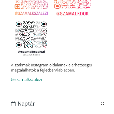
A szakmák Instagram oldalainak elérhetőségei
megtalálhatók a fejlécben/láblécben.
@szamalkszalezi
Blokkok
Naptár