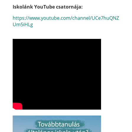
Iskolánk YouTube csatornája:
https://www.youtube.com/channel/UCe7huQNZUKXu
Um5iHLg