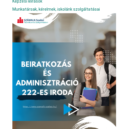
Képzési leírások
Munkatársak, kérelmek, iskolánk szolgáltatásai