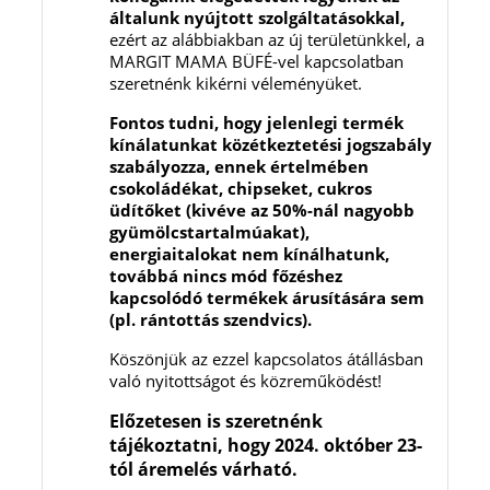
általunk nyújtott szolgáltatásokkal
,
ezért az alábbiakban az új területünkkel, a
MARGIT MAMA BÜFÉ-vel kapcsolatban
szeretnénk kikérni véleményüket.
Fontos tudni, hogy jelenlegi termék
kínálatunkat közétkeztetési jogszabály
szabályozza, ennek értelmében
csokoládékat, chipseket, cukros
üdítőket (kivéve az 50%-nál nagyobb
gyümölcstartalmúakat),
energiaitalokat nem kínálhatunk,
továbbá nincs mód főzéshez
kapcsolódó termékek árusítására sem
(pl. rántottás szendvics).
Köszönjük az ezzel kapcsolatos átállásban
való nyitottságot és közreműködést!
Előzetesen is szeretnénk
tájékoztatni, hogy 2024. október 23-
tól áremelés várható.