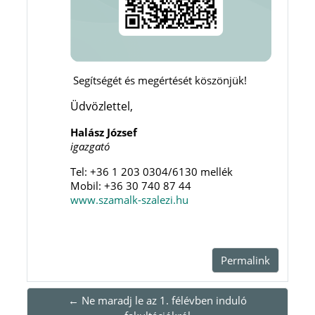
Segítségét és megértését köszönjük!
Üdvözlettel,
Halász József
igazgató
Tel: +36 1 203 0304/6130 mellék
Mobil: +36 30 740 87 44
www.szamalk-szalezi.hu
Permalink
← Ne maradj le az 1. félévben induló