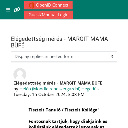
Skip to main content
OpenID Connect
Menu 1
Side panel
Guest/Manual Login
Moodle community
Elégedettség mérés - MARGIT MAMA
BÜFÉ
Moodle free support
Display mode
Moodle development
Moodle Docs
Number of replies: 0
Elégedettség mérés - MARGIT MAMA BÜFÉ
by
Helén (Moodle rendszergazdai) Hegedüs
-
Tuesday, 15 October 2024, 3:08 PM
Moodle.com
Tisztelt Tanuló / Tisztelt Kolléga!
Fontosnak tartjuk, hogy diákjaink és
kollégáink elégedettek legyenek az