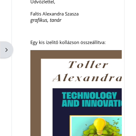
Üdvözlettel,
Faltis Alexandra Szasza
grafikus, tanár
Egy kis ízelítő kollázson összeállítva:
Blokkfiók nyitása