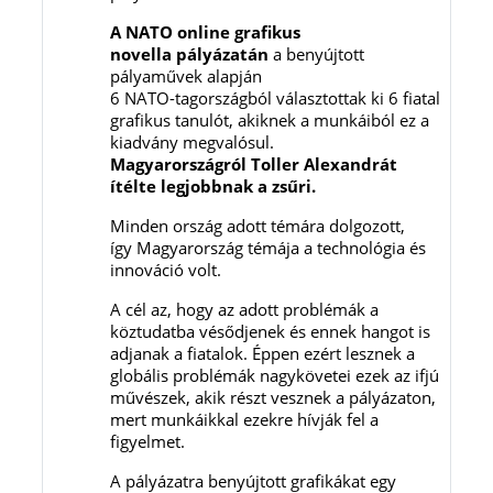
A NATO online grafikus
novella pályázatán
a benyújtott
pályaművek alapján
6 NATO-tagországból választottak ki 6 fiatal
grafikus tanulót, akiknek a munkáiból ez a
kiadvány megvalósul.
Magyarországról Toller Alexandrát
ítélte legjobbnak a zsűri.
Minden ország adott témára dolgozott,
így Magyarország témája a technológia és
innováció volt.
A cél az, hogy az adott problémák a
köztudatba vésődjenek és ennek hangot is
adjanak a fiatalok. Éppen ezért lesznek a
globális problémák nagykövetei ezek az ifjú
művészek, akik részt vesznek a pályázaton,
mert munkáikkal ezekre hívják fel a
figyelmet.
A pályázatra benyújtott grafikákat egy