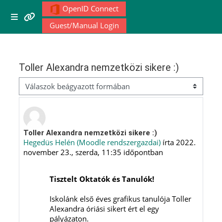
Tovább a fő tartalomhoz
OpenID Connect
Menu 1
Oldalpanel
Guest/Manual Login
Moodle community
Toller Alexandra nemzetközi sikere :)
Moodle free support
Megjelenítési mód
Moodle development
Moodle Docs
Válaszok szám: 0
Toller Alexandra nemzetközi sikere :)
Hegedüs Helén (Moodle rendszergazdai)
írta
2022.
november 23., szerda, 11:35
időpontban
Moodle.com
Tisztelt Oktatók és Tanulók!
Iskolánk első éves grafikus tanulója Toller
Alexandra óriási sikert ért el egy
pályázaton.