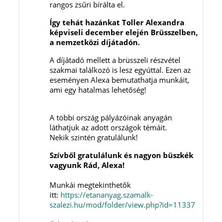
rangos zsűri bírálta el.
Így tehát hazánkat Toller Alexandra
képviseli december elején Brüsszelben,
a nemzetközi díjátadón.
A díjátadó mellett a brüsszeli részvétel
szakmai találkozó is lesz egyúttal. Ezen az
eseményen Alexa bemutathatja munkáit,
ami egy hatalmas lehetőség!
A többi ország pályázóinak anyagán
láthatjuk az adott országok témáit.
Nekik szintén gratulálunk!
Szívből gratulálunk és nagyon büszkék
vagyunk Rád, Alexa!
Munkái megtekinthetők
itt:
https://etananyag.szamalk-
szalezi.hu/mod/folder/view.php?id=11337