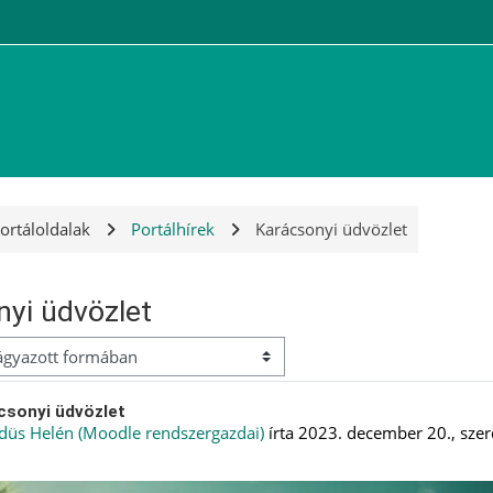
ortáloldalak
Portálhírek
Karácsonyi üdvözlet
nyi üdvözlet
 mód
zok szám: 0
csonyi üdvözlet
düs Helén (Moodle rendszergazdai)
írta
2023. december 20., szer