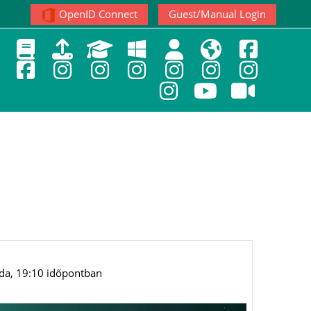
OpenID Connect
Guest/Manual Login
da, 19:10
időpontban