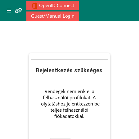
Tovább a fő tartalomhoz
OpenID Connect
Menu 1
Oldalpanel
Guest/Manual Login
Moodle community
Moodle free support
Moodle development
Bejelentkezés szükséges
Moodle Docs
Vendégek nem érik el a
felhasználói profilokat. A
folytatáshoz jelentkezzen be
teljes felhasználói
Moodle.com
fiókadatokkal.