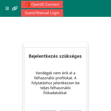
Tovább a fő tartalomhoz
OpenID Connect
Menu 1
Oldalpanel
Guest/Manual Login
Moodle community
Moodle free support
Moodle development
Bejelentkezés szükséges
Moodle Docs
Vendégek nem érik el a
felhasználói profilokat. A
folytatáshoz jelentkezzen be
teljes felhasználói
Moodle.com
fiókadatokkal.