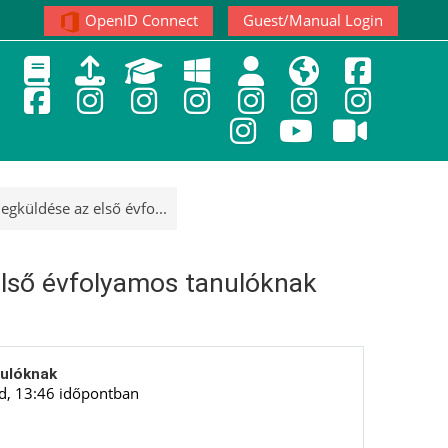
OpenID Connect
Guest/Manual Login
gküldése az első évfo...
lső évfolyamos tanulóknak
nulóknak
d, 13:46
időpontban