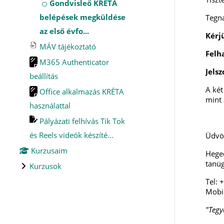
Gondvisleő KRÉTA
belépések megküldése
Tegna
az első évfo...
Kérj
MÁV tájékoztató
Felh
M365 Authenticator
Jels
beállítás
A két
Office alkalmazás KRÉTA
mint
használattal
Pályázati felhívás Tik Tok
és Reels videók készíté...
Üdvöz
Kurzusaim
Hege
tanüg
Kurzusok
Tel:
Mobi
"Tegye