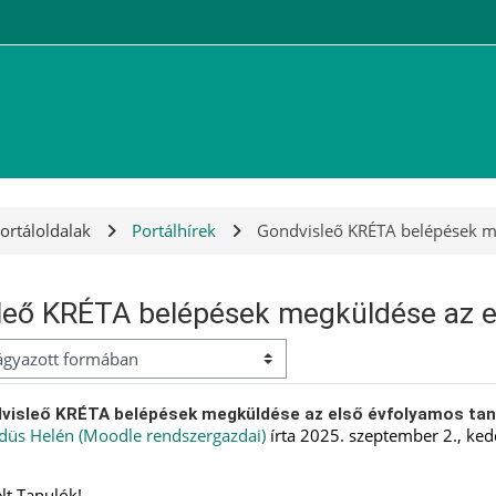
ortáloldalak
Portálhírek
Gondvisleő KRÉTA belépések me
leő KRÉTA belépések megküldése az e
 mód
zok szám: 0
visleő KRÉTA belépések megküldése az első évfolyamos ta
düs Helén (Moodle rendszergazdai)
írta
2025. szeptember 2., ked
elt Tanulók!