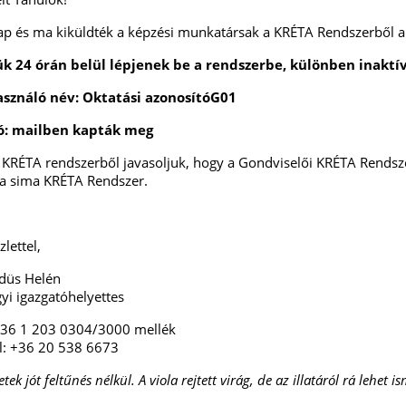
p és ma kiküldték a képzési munkatársak a KRÉTA Rendszerből a
ük 24 órán belül lépjenek be a rendszerbe, különben inaktív
asználó név: Oktatási azonosítóG01
zó: mailben kapták meg
 KRÉTA rendszerből javasoljuk, hogy a Gondviselői KRÉTA Rendszer
 a sima KRÉTA Rendszer.
lettel,
düs Helén
yi igazgatóhelyettes
 +36 1 203 0304/3000 mellék
l: +36 20 538 6673
tek jót feltűnés nélkül. A viola rejtett virág, de az illatáról rá lehet i