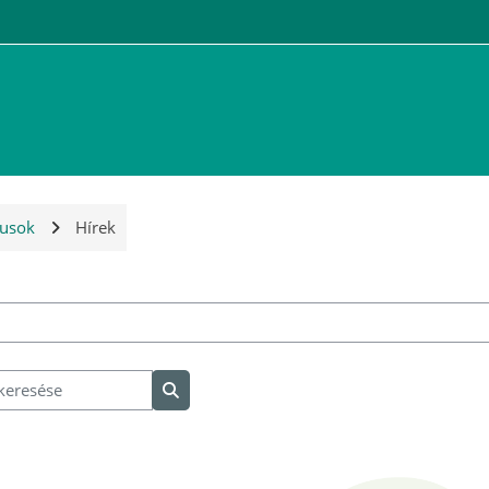
usok
Hírek
óriák
resése
Kurzusok keresése