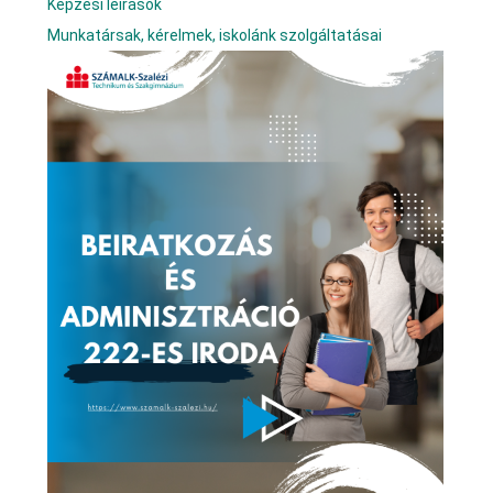
Képzési leírások
Munkatársak, kérelmek, iskolánk szolgáltatásai