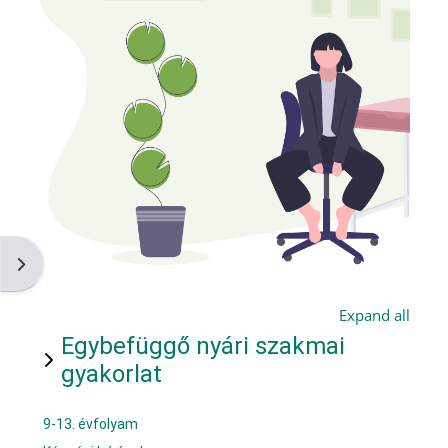
Open block drawer
Expand all
Egybefüggő nyári szakmai
gyakorlat
9-13. évfolyam