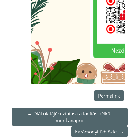
Permalink
← Diákok tájékoztatása a tanítás nélküli
munkanapról
Karácsonyi üdvözlet →