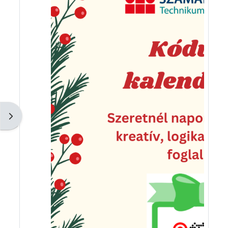
Blokkfiók nyitása