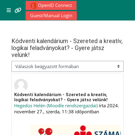
Tovább a fő tartalomhoz
OpenID Connect
Menu 1
Oldalpanel
Guest/Manual Login
Moodle community
Kódventi kalendárium - Szereted a kreatív,
logikai feladványokat? - Gyere játsz
Moodle free support
velünk!
Megjelenítési mód
Moodle development
Moodle Docs
Válaszok szám: 0
Kódventi kalendárium - Szereted a kreatív,
logikai feladványokat? - Gyere játsz velünk!
Hegedüs Helén (Moodle rendszergazdai)
írta
2024.
Moodle.com
november 27., szerda, 11:38
időpontban