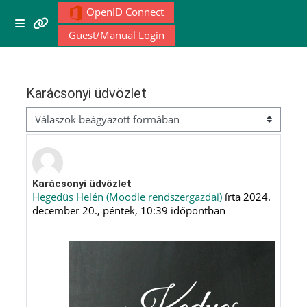
Tovább a fő tartalomhoz
OpenID Connect
Menu 1
Oldalpanel
Guest/Manual Login
Moodle community
Karácsonyi üdvözlet
Moodle free support
Megjelenítési mód
Moodle development
Moodle Docs
Válaszok szám: 0
Karácsonyi üdvözlet
Hegedüs Helén (Moodle rendszergazdai)
írta
2024.
december 20., péntek, 10:39
időpontban
Moodle.com