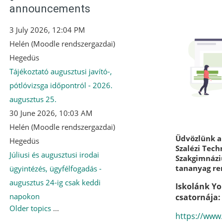
announcements
3 July 2026, 12:04 PM
Helén (Moodle rendszergazdai)
Hegedüs
Tájékoztató augusztusi javító-,
pótlóvizsga időpontról - 2026.
augusztus 25.
30 June 2026, 10:03 AM
Helén (Moodle rendszergazdai)
Blocks
Üdvözlünk 
Hegedüs
Szalézi Tec
Júliusi és augusztusi irodai
Szakgimnázi
tananyag re
ügyintézés, ügyfélfogadás -
augusztus 24-ig csak keddi
Iskolánk Y
napokon
csatornája:
Older topics
...
https://ww