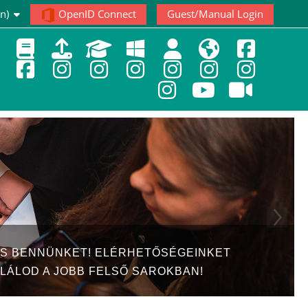
n)‎
OpenID Connect
Guest/Manual Login
S BENNÜNKET! ELÉRHETŐSÉGEINKET
LÁLOD A JOBB FELSŐ SAROKBAN!