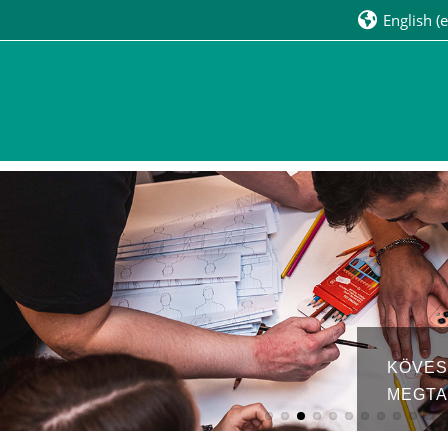
English ‎(e
KÖVES
MEGTA