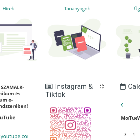
Hírek
Tananyagok
Üg
Blocks
Block
Instagram &
Cal
a SZÁMALK-
hnikum és
Tiktok
um e-
ndszerében!
ouTube
Monday
Tues
W
Mon
Tue
No events,
No eve
N
3
4
w.youtube.com/channel/UCe7huQNZUKXuSgv-